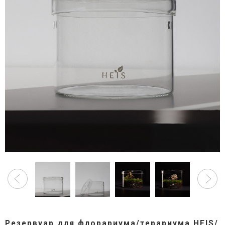
Резервуар для флорариума/терариума HEIS/