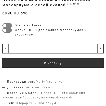
арт. N120
моссариума с серой скалой
6990.00 руб
Открытки Lines
Флакон HEIS для полива флорариумов и
экосистем
-
+
В корзину
Производитель:
Yuriy Vasilenko
Доставка:
по всей России
Название модели:
Набор HEIS для создания
экосистемы/моссариума с серой скалой
Тип:
Флорариум/Клошариум