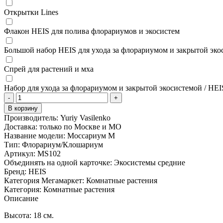
Открытки Lines
Флакон HEIS для полива флорариумов и экосистем
Большой набор HEIS для ухода за флорариумом и закрытой эко
Спрей для растений и мха
Набор для ухода за флорариумом и закрытой экосистемой / HEI
-
+
В корзину
Производитель:
Yuriy Vasilenko
Доставка:
только по Москве и МО
Название модели:
Моссариум M
Тип:
Флорариум/Клошариум
Артикул:
MS102
Объединять на одной карточке:
Экосистемы средние
Бренд:
HEIS
Категория Мегамаркет:
Комнатные растения
Категория:
Комнатные растения
Описание
Высота: 18 см.